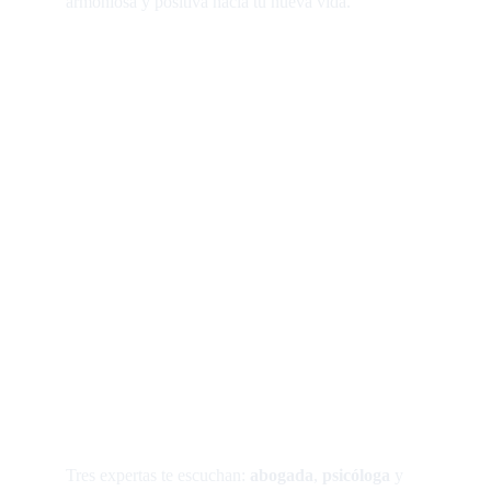
armoniosa y positiva hacia tu nueva vida.
Servicios combinados
Tres expertas te escuchan: 
abogada
, 
psicóloga 
y 