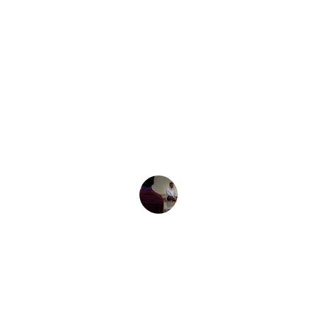
★★★★★
Su enfoque legal y emocional fue justo 
lo que necesitaba para avanzar sin 
miedo.
Luis R.
Contacto
Estamos aquí para ayudarte