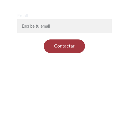
Email
Contactar
Apoyo emocional y 
asesoría jurídica
Profesionales cualificados