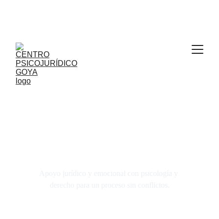
📞  976 23 07 45     👤 ELVIRAMOS@REICAZ.COM 
- ABOGADA    👤 PRAMOS1@COP.ES - 
PSICÓLOGA 
Divorcio integral
Apoyo jurídico y emocional con psicología y 
derecho para un proceso sin conflictos.