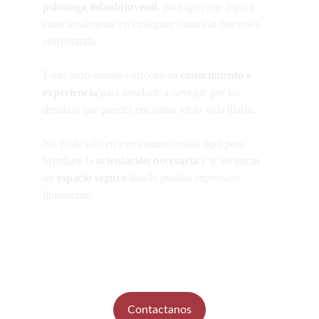
psicóloga infantojuvenil,
 para apoyarte legal y 
emocionalmente en cualquier situación que estés 
enfrentando.
Estas profesionales ofrecen su 
conocimiento y 
experiencia 
para ayudarte a navegar por los 
desafíos que puedes encontrar en tu vida diaria. 
No estás solo en este camino; están aquí para 
brindarte la 
orientación necesaria
 y te aseguran 
un 
espacio seguro 
donde puedas expresarte 
libremente.
Contacta ahora para obtener la mejor ayuda 
Contactanos